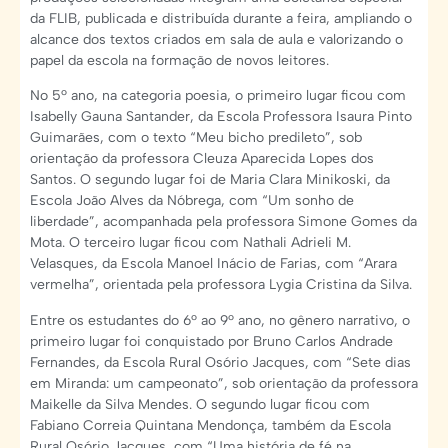
da FLIB, publicada e distribuída durante a feira, ampliando o
alcance dos textos criados em sala de aula e valorizando o
papel da escola na formação de novos leitores.
No 5º ano, na categoria poesia, o primeiro lugar ficou com
Isabelly Gauna Santander, da Escola Professora Isaura Pinto
Guimarães, com o texto “Meu bicho predileto”, sob
orientação da professora Cleuza Aparecida Lopes dos
Santos. O segundo lugar foi de Maria Clara Minikoski, da
Escola João Alves da Nóbrega, com “Um sonho de
liberdade”, acompanhada pela professora Simone Gomes da
Mota. O terceiro lugar ficou com Nathali Adrieli M.
Velasques, da Escola Manoel Inácio de Farias, com “Arara
vermelha”, orientada pela professora Lygia Cristina da Silva.
Entre os estudantes do 6º ao 9º ano, no gênero narrativo, o
primeiro lugar foi conquistado por Bruno Carlos Andrade
Fernandes, da Escola Rural Osório Jacques, com “Sete dias
em Miranda: um campeonato”, sob orientação da professora
Maikelle da Silva Mendes. O segundo lugar ficou com
Fabiano Correia Quintana Mendonça, também da Escola
Rural Osório Jacques, com “Uma história de fé na