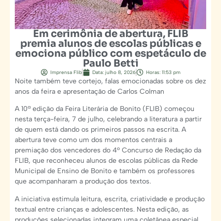
Em cerimônia de abertura, FLIB
premia alunos de escolas públicas e
emociona público com espetáculo de
Paulo Betti
Imprensa Flib
Data:
julho 8, 2026
Horas:
11:53 pm
Noite também teve cortejo, falas emocionadas sobre os dez
anos da feira e apresentação de Carlos Colman
A 10ª edição da Feira Literária de Bonito (FLIB) começou
nesta terça-feira, 7 de julho, celebrando a literatura a partir
de quem está dando os primeiros passos na escrita. A
abertura teve como um dos momentos centrais a
premiação dos vencedores do 4º Concurso de Redação da
FLIB, que reconheceu alunos de escolas públicas da Rede
Municipal de Ensino de Bonito e também os professores
que acompanharam a produção dos textos.
A iniciativa estimula leitura, escrita, criatividade e produção
textual entre crianças e adolescentes. Nesta edição, as
produções selecionadas integram uma coletânea especial